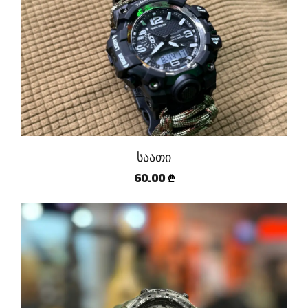
საათი
60.00
₾