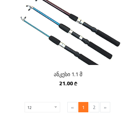
ანკესი 1.1 მ
21.00
₾
«
1
2
»
12