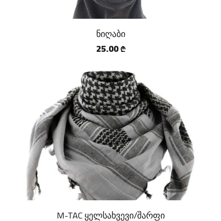
ნიღაბი
25.00
₾
M-TAC ყელსახვევი/შარფი