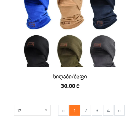
ნიღაბი/ბაფი
30.00
₾
«
1
2
3
4
»
12