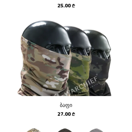
25.00
₾
ბაფი
27.00
₾