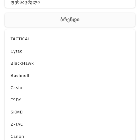
ფეხსაცმელი
ჩანთა
ბრენდი
აქსესუარები
სხვა
TACTICAL
Off-Road
Cytac
BlackHawk
Bushnell
Casio
ESDY
SKMEI
Z-TAC
Canon