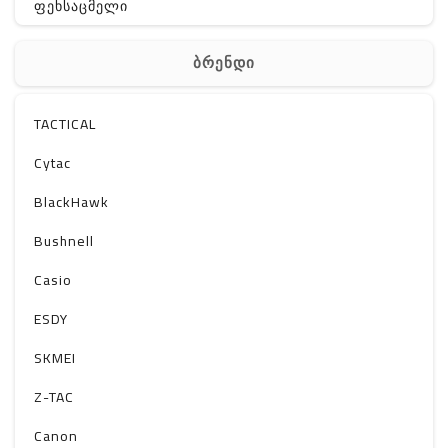
ფეხსაცმელი
ჩანთა
ბრენდი
აქსესუარები
სხვა
TACTICAL
Off-Road
Cytac
BlackHawk
Bushnell
Casio
ESDY
SKMEI
Z-TAC
Canon