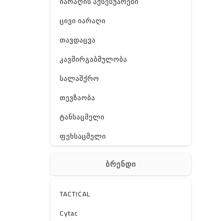
იარაღის აქსესუარები
ცივი იარაღი
თავდაცვა
კავშირგაბმულობა
სალაშქრო
თევზაობა
ტანსაცმელი
ფეხსაცმელი
ჩანთა
ბრენდი
აქსესუარები
სხვა
TACTICAL
Off-Road
Cytac