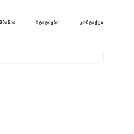
ᲛᲞᲐᲜᲘᲐ
ᲡᲢᲐᲢᲘᲔᲑᲘ
ᲙᲝᲜᲢᲐᲥᲢᲘ