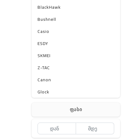
BlackHawk
Bushnell
Casio
ESDY
SKMEI
Z-TAC
Canon
Glock
Gerber
ფასი
Kershaw
Lancer Tactical