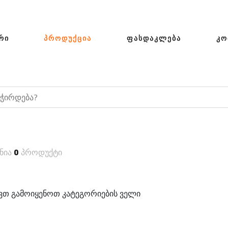
ᲠᲘ
ᲞᲠᲝᲓᲣᲥᲪᲘᲐ
ᲤᲐᲡᲓᲐᲙᲚᲔᲑᲐ
ᲙᲝ
ნია
0
პროდუქტი
თ გამოიყენოთ კატეგორიების ველი