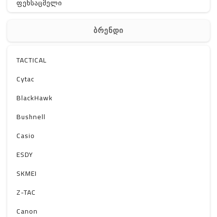
ფეხსაცმელი
ჩანთა
ბრენდი
აქსესუარები
სხვა
TACTICAL
Off-Road
Cytac
BlackHawk
Bushnell
Casio
ESDY
SKMEI
Z-TAC
Canon