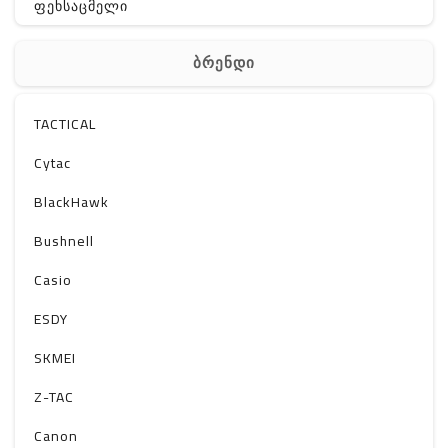
ფეხსაცმელი
ჩანთა
ბრენდი
აქსესუარები
სხვა
TACTICAL
Off-Road
Cytac
BlackHawk
Bushnell
Casio
ESDY
SKMEI
Z-TAC
Canon