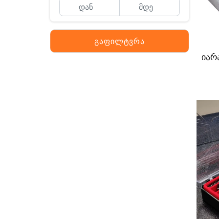
გაფილტვრა
იარ