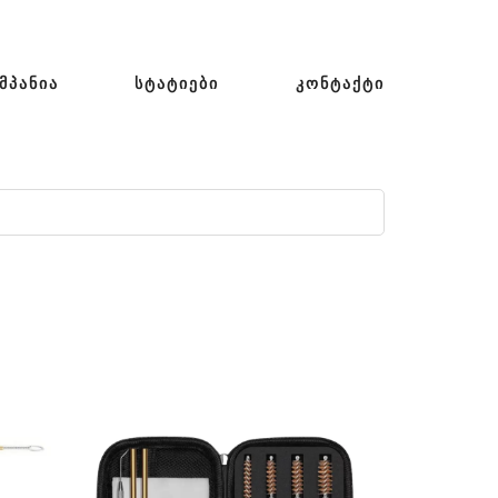
ᲛᲞᲐᲜᲘᲐ
ᲡᲢᲐᲢᲘᲔᲑᲘ
ᲙᲝᲜᲢᲐᲥᲢᲘ