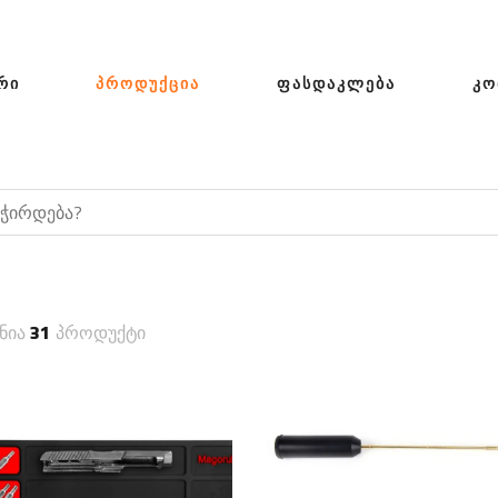
ᲠᲘ
ᲞᲠᲝᲓᲣᲥᲪᲘᲐ
ᲤᲐᲡᲓᲐᲙᲚᲔᲑᲐ
ᲙᲝ
ნია
31
პროდუქტი