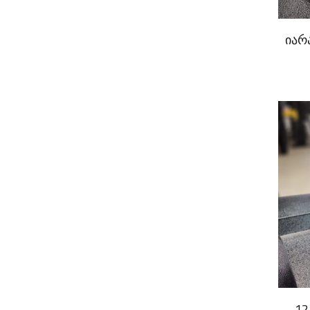
იარ
12