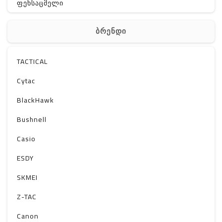
ფეხსაცმელი
ჩანთა
ბრენდი
აქსესუარები
სხვა
TACTICAL
Off-Road
Cytac
BlackHawk
Bushnell
Casio
ESDY
SKMEI
Z-TAC
Canon