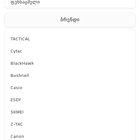
ფეხსაცმელი
ჩანთა
ბრენდი
აქსესუარები
სხვა
TACTICAL
Off-Road
Cytac
BlackHawk
Bushnell
Casio
ESDY
SKMEI
Z-TAC
Canon