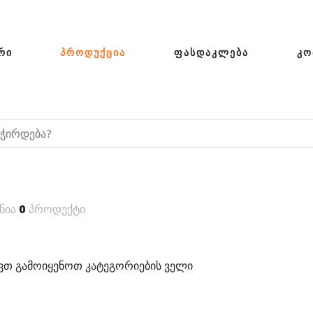
ᲠᲘ
ᲞᲠᲝᲓᲣᲥᲪᲘᲐ
ᲤᲐᲡᲓᲐᲙᲚᲔᲑᲐ
ᲙᲝ
ნია
0
პროდუქტი
თ გამოიყენოთ კატეგორიების ველი