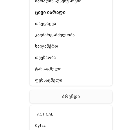
იარაღის აქსესუარები
ცივი იარაღი
თავდაცვა
კავშირგაბმულობა
სალაშქრო
თევზაობა
ტანსაცმელი
ფეხსაცმელი
ჩანთა
ბრენდი
აქსესუარები
სხვა
TACTICAL
Off-Road
Cytac