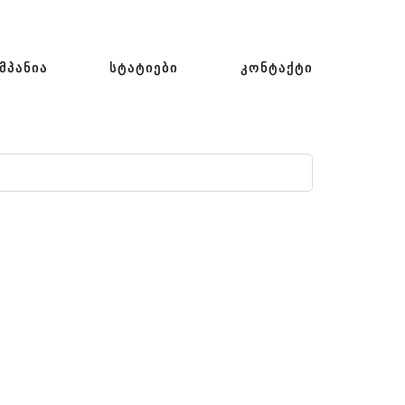
ᲛᲞᲐᲜᲘᲐ
ᲡᲢᲐᲢᲘᲔᲑᲘ
ᲙᲝᲜᲢᲐᲥᲢᲘ