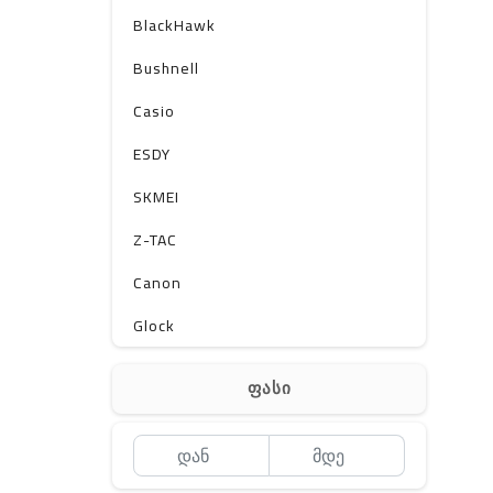
BlackHawk
Bushnell
Casio
ESDY
SKMEI
Z-TAC
Canon
Glock
Gerber
ფასი
Kershaw
Lancer Tactical