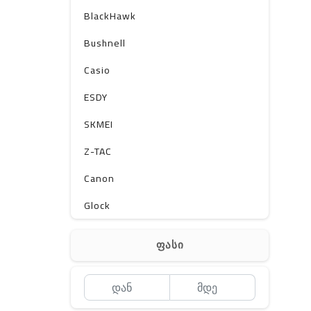
BlackHawk
Bushnell
Casio
ESDY
SKMEI
Z-TAC
Canon
Glock
Gerber
ფასი
Kershaw
Lancer Tactical