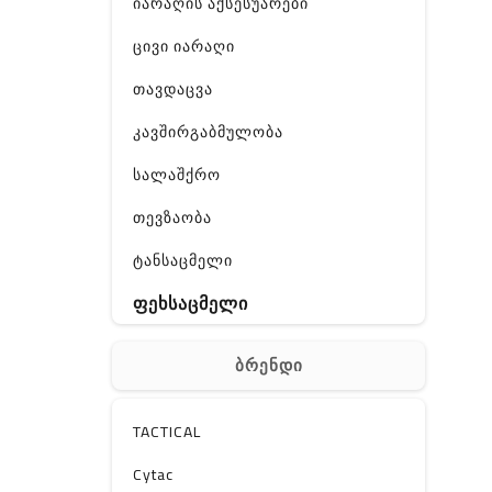
იარაღის აქსესუარები
ცივი იარაღი
თავდაცვა
კავშირგაბმულობა
სალაშქრო
თევზაობა
ტანსაცმელი
ფეხსაცმელი
ჩანთა
ბრენდი
აქსესუარები
სხვა
TACTICAL
Off-Road
Cytac