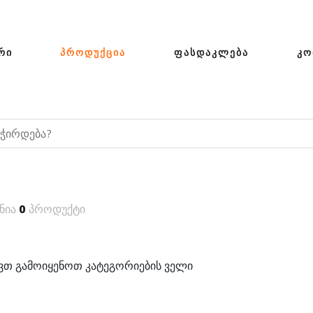
ᲠᲘ
ᲞᲠᲝᲓᲣᲥᲪᲘᲐ
ᲤᲐᲡᲓᲐᲙᲚᲔᲑᲐ
ᲙᲝ
ნია
0
პროდუქტი
თ გამოიყენოთ კატეგორიების ველი