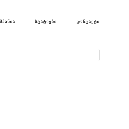
ᲛᲞᲐᲜᲘᲐ
ᲡᲢᲐᲢᲘᲔᲑᲘ
ᲙᲝᲜᲢᲐᲥᲢᲘ