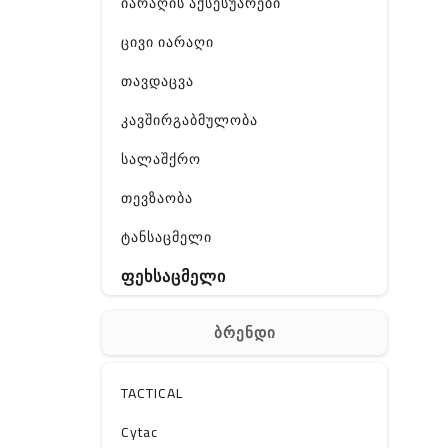
იარაღის აქსესუარები
ცივი იარაღი
თავდაცვა
კავშირგაბმულობა
სალაშქრო
თევზაობა
ტანსაცმელი
ფეხსაცმელი
ჩანთა
ბრენდი
აქსესუარები
სხვა
TACTICAL
Off-Road
Cytac