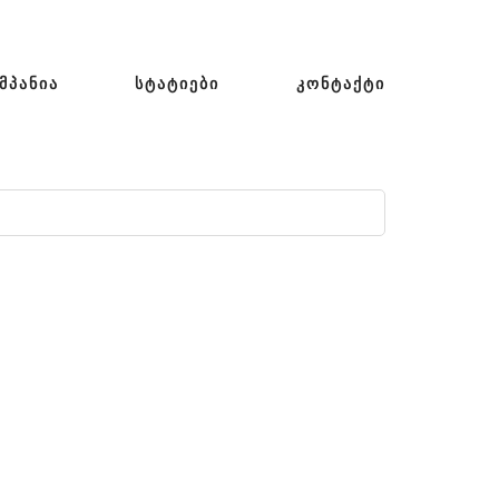
ᲛᲞᲐᲜᲘᲐ
ᲡᲢᲐᲢᲘᲔᲑᲘ
ᲙᲝᲜᲢᲐᲥᲢᲘ