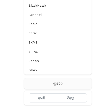
BlackHawk
Bushnell
Casio
ESDY
SKMEI
Z-TAC
Canon
Glock
Gerber
ფასი
Kershaw
Lancer Tactical