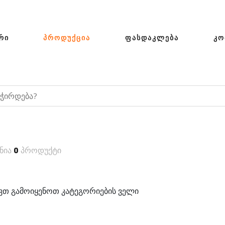
ᲠᲘ
ᲞᲠᲝᲓᲣᲥᲪᲘᲐ
ᲤᲐᲡᲓᲐᲙᲚᲔᲑᲐ
ᲙᲝ
ნია
0
პროდუქტი
თ გამოიყენოთ კატეგორიების ველი