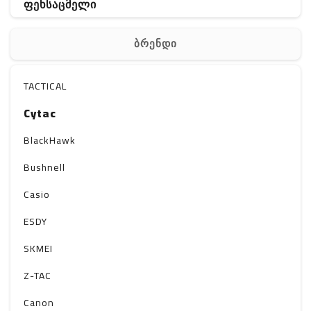
ფეხსაცმელი
ჩანთა
ბრენდი
აქსესუარები
სხვა
TACTICAL
Cytac
Off-Road
BlackHawk
Bushnell
Casio
ESDY
SKMEI
Z-TAC
Canon